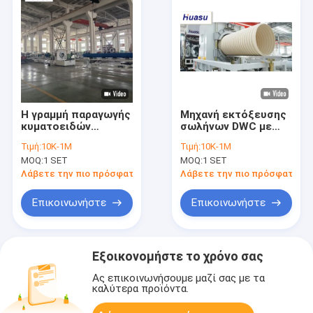
Η γραμμή παραγωγής
Μηχανή εκτόξευσης
κυματοειδών
σωλήνων DWC με
σωλήνων DWC με
έλεγχο PLC για
Τιμή:
10K-1M
Τιμή:
10K-1M
εύρος διαμέτρου
γραμμή παραγωγής
MOQ:
1 SET
MOQ:
1 SET
σωλήνων 32-1600
κυματοειδών
mm, σύστημα
σωλήνων διπλής
Λάβετε την πιο πρόσφατη τιμή
Λάβετε την πιο πρόσφατη τι
ελέγχου PLC και
τοίχας 32-1600mm
ψύξη νερού υπό
Σχεδιασμός
Επικοινωνήστε
Επικοινωνήστε
πίεση για μπλοκ
εξοικονόμησης
καλούπιας
ενέργειας
Εξοικονομήστε το χρόνο σας
Ας επικοινωνήσουμε μαζί σας με τα
καλύτερα προϊόντα.