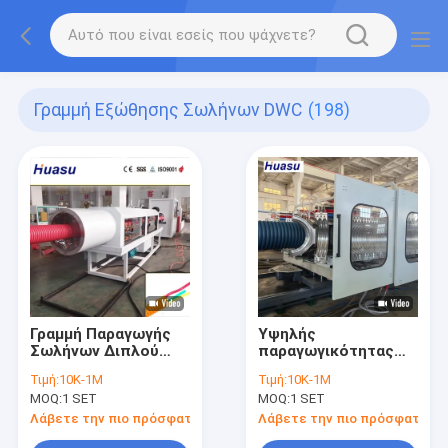
Γραμμή Εξώθησης Σωλήνων DWC
(198)
Γραμμή Παραγωγής
Υψηλής
Σωλήνων Διπλού
παραγωγικότητας
Τοιχώματος Υψηλής
διπλής τοιχώδους
Τιμή:
10K-1M
Τιμή:
10K-1M
Ταχύτητας με
κυματοειδούς
MOQ:
1 SET
MOQ:
1 SET
Χαμηλή Κατανάλωση
σωλήνα εξάντληση
Ενέργειας και
γραμμή με 32-
Λάβετε την πιο πρόσφατη τιμή
Λάβετε την πιο πρόσφατη τι
Τεχνολογία Siemens
1600mm διάμετρος