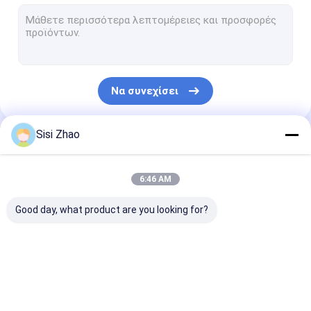
HDPE διοχέτευση εκβολή γραμμής
Γραμμή εξώθησης σωλήνων DWC
Γραμμή εξώθησης σωλήνων PP
Να συνεχίσει
PVC γραμμή διέλασης σωλήνων
σπειροειδής γραμμή εξώθησης σωλήνων
Sisi Zhao
Οι Κατηγορίες Μας
Γραμμή εξώθησης σωλήνων προστασίας καλωδίων
6:46 AM
Πλαστικά γραμμή διέλασης σωλήνων
Good day, what product are you looking for?
διπλοτειχισμένη
Ενιαία τοίχο
HDPE διοχέτε
ζαρωμένη γραμμή
κυματοειδή γραμμή
εκβολή γραμμ
εξώθησης σωλήνων
διέλασης σωλήνων