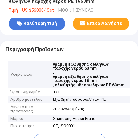
σωλήνων παροχής νερού PE 1663mm
Τιμή：US $56000/ Set
MOQ：1 ΣΥΝΟΛΟ
Καλύτερη τιμή
Επικοινωνήστε
Περιγραφή Προϊόντων
γραμμή εξώθησης σωλήνων
παροχής νερού 63mm
,
Υψηλό φως
γραμμή εξώθησης σωλήνων
παροχής νερού 16mm
,
εξωθητής υδροσωλήνων PE 63mm
Όροι πληρωμής
T/T
Αριθμό μοντέλου
Εξωθητής υδροσωλήνων PE
Δυνατότητα
30 σύνολα/μήνας
προσφοράς
Μάρκα
Shandong Huasu Brand
Πιστοποίηση
CE, ISO9001