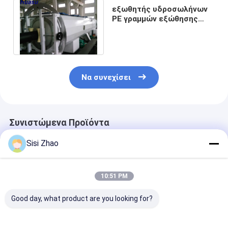
εξωθητής υδροσωλήνων
PE γραμμών εξώθησης
σωλήνων παροχής νερού
PE 1663mm
Να συνεχίσει
Συνιστώμενα Προϊόντα
Sisi Zhao
10:51 PM
Good day, what product are you looking for?
Γραμμή εξώθησης
Υψηλής
Αυτόματη γρα