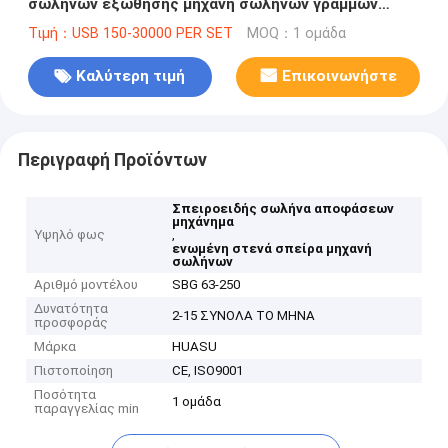
σωλήνων εξώθησης μηχανή σωλήνων γραμμών
SQ63-250 ενωμένη στενά σπείρα
Τιμή：USB 150-30000 PER SET
MOQ：1 ομάδα
Καλύτερη τιμή
Επικοινωνήστε
Περιγραφή Προϊόντων
Σπειροειδής σωλήνα αποφάσεων
μηχάνημα
Υψηλό φως
,
ενωμένη στενά σπείρα μηχανή
σωλήνων
Αριθμό μοντέλου
SBG 63-250
Δυνατότητα
2-15 ΣΥΝΟΛΑ ΤΟ ΜΗΝΑ
προσφοράς
Μάρκα
HUASU
Πιστοποίηση
CE, ISO9001
Ποσότητα
1 ομάδα
παραγγελίας min