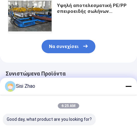
Υψηλή αποτελεσματική PE/PP
σπειροειδής σωλήνων
εξώθησης μηχανή σωλήνων
γραμμών SQ63-250 ενωμένη
στενά σπείρα
Να συνεχίσει
Συνιστώμενα Προϊόντα
Sisi Zhao
6:25 AM
Good day, what product are you looking for?
Γραμμή Εξώθησης
Μη-σκόνη κοπής
Επιλογές